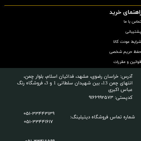
اهنمای خرید
ماس با ما
شتیبانی
رایط عودت کالا
فظ حریم شخصی
وانین و مقررات
آدرس: خراسان رضوی، مشهد، فدائیان اسلام، بلوار چمن،
انتهای چمن 13، بین شهیدان سلطانی 1 و 3، فروشگاه رنگ
عباس اکبری
9166992573
کدپستی:
051-33443139
شماره تماس فروشگاه دیتیلینگ
:
051-33441617
051-33418599