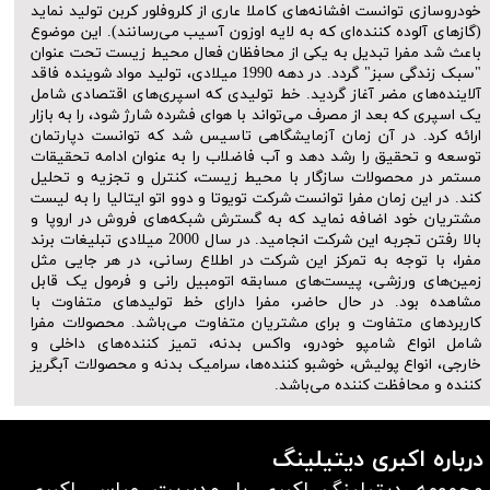
خودروسازی توانست افشانه‌های کاملا عاری از کلروفلور کربن تولید نماید
(گازهای آلوده کننده‌ای که به لایه اوزون آسیب می‌رسانند). این موضوع
باعث شد مفرا تبدیل به یکی از محافظان فعال محیط زیست تحت عنوان
"سبک زندگی سبز" گردد. در دهه 1990 میلادی، تولید مواد شوینده فاقد
آلاینده‌های مضر آغاز گردید. خط تولیدی که اسپری‌های اقتصادی شامل
یک اسپری که بعد از مصرف می‌تواند با هوای فشرده شارژ شود، را به بازار
ارائه کرد. در آن زمان آزمایشگاهی تاسیس شد که توانست دپارتمان
توسعه و تحقیق را رشد دهد و آب فاضلاب را به عنوان ادامه تحقیقات
مستمر در محصولات سازگار با محیط زیست، کنترل و تجزیه و تحلیل
کند. در این زمان مفرا توانست شرکت تویوتا و دوو اتو ایتالیا را به لیست
مشتریان خود اضافه نماید که به گسترش شبکه‌های فروش در اروپا و
بالا رفتن تجربه این شرکت انجامید. در سال 2000 میلادی تبلیغات برند
مفرا، با توجه به تمرکز این شرکت در اطلاع رسانی، در هر جایی مثل
زمین‌های ورزشی، پیست‌های مسابقه اتومبیل رانی و فرمول یک قابل
مشاهده بود. در حال حاضر، مفرا دارای خط تولیدهای متفاوت با
کاربردهای متفاوت و برای مشتریان متفاوت می‌باشد. محصولات مفرا
شامل انواع شامپو خودرو، واکس بدنه، تمیز کننده‌های داخلی و
خارجی، انواع پولیش، خوشبو کننده‌ها، سرامیک بدنه و محصولات آبگریز
کننده و محافظت کننده می‌باشد.​​​​​​​
درباره اکبری دیتیلینگ