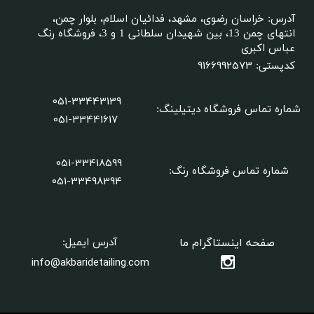
آدرس: خراسان رضوی، مشهد، فدائیان اسلام، بلوار چمن،
انتهای چمن 13، بین شهیدان سلطانی 1 و 3، فروشگاه رنگ
عباس اکبری
9166992573
کدپستی:
051-33443139
شماره تماس فروشگاه دیتیلینگ
:
051-33441617
051-33418599
شماره تماس فروشگاه رنگ:
​​​​​​​051-33498394
صفحه اینستاگرام ما
آدرس ایمیل:
info@akbaridetailing.com