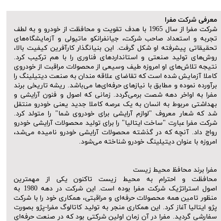
معرفی شرکت مفرا
​​​​​​​شرکت مفرا از سال 1965 با هدف تقویت و محافظت از خودرو و به لطف
تجربه و استعداد صاحب شرکت، جیانفرانکو ماتیولی و آزمایشگاه‌های
تحقیقاتی پیشرفته او شکل گرفت. این بنیانگذار کارآفرین کیفیت بالا،
روش‌های تولید صنعتی و استانداردهای فناوری را با هم ترکیب کرد.
نتیجه تلاش‌های او امروزه طیف وسیعی از محصولات مراقبت از خودروی
کاملا آزمایش شده است که تقاضای علاقه مندان به صنعت دیتیلینگ را
برآورده نموده و مطابق با نیازهای حرفه‌ای‌ها می‌باشد. ریشه تاریخی برند
مفرا به اواخر دهه شصت برمی‌گردد. زمانی که اصول و فنون آرایشی و
بهداشتی مربوط به انسان به یک عرصه کاملا جدید یعنی خودرو منتقل
شد که شعار معروف "لوازم آرایشی برای خودروی شما" را متولد کرد.
شرکت مفرا عبارت "ساخت ایتالیا" را برای تولید محصولات آرایشی خودرو
رواج داد. آنچه که در گذشته محصولات آرایشی خودرو نامیده می‌شد،
امروزه با عنوان دیتیلینگ خودرو شناخته می‌شود.
مفرا برند محافظ محیط زیست
محافظت و احترام به محیط زیست تاکنون یکی از مهمترین
اصول استراتژیک شرکت مفرا بوده است. این شرکت در دهه 1980 به
منظور تامین همه محصولات حرفه‌ای و مراقبتی، همکاری خود را با شرکت
پژو ایتالیا آغاز کرد. این همکاری منجر به تولید کاتالوگ مفرا-پژو بصورت
سفارشی گردید. مفرا در آن زمان اولین شرکتی بود که در صنعت حرفه‌ای