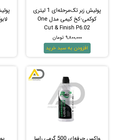
پولیش زبر تک‌مرحله‌ای 1 لیتری
کوکمی-کخ کیمی مدل One
لابو
Cut & Finish P6.02
۹,۸۰۰,۰۰۰ تومان
افزودن به سبد خرید
واکس حرفه‌ای 500 گرمی راسا