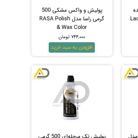
ه
پولیش و واکس مشکی 500
یمی مدل Lack-
گرمی راسا مدل RASA Polish
& Wax Color
۷۴۴,۰۰۰ تومان
افزودن به سبد خرید
اسا مدل
پولیش تک مرحله‌ای 500 گرمی