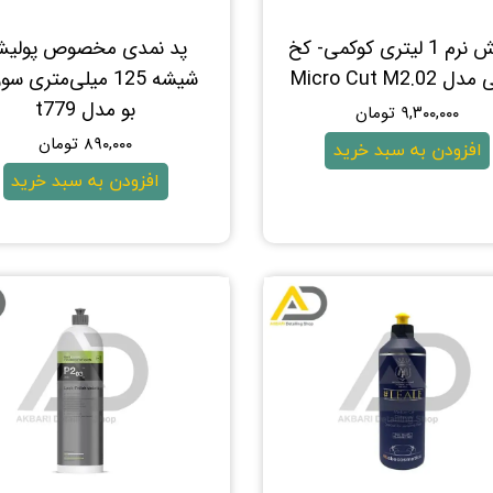
پولیش نرم 1 لیتری کوکمی- کخ
پد نمدی مخصوص پولی
Micro Cut M2.02
شیشه 125 میلی‌متری س
بو مدل t779
۹,۳۰۰,۰۰۰ تومان
۸۹۰,۰۰۰ تومان
افزودن به سبد خرید
افزودن به سبد خرید