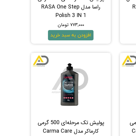
R
راسا مدل RASA One Step
Polish 3 IN 1
۷۷۳,۰۰۰ تومان
افزودن به سبد خرید
بر 1000 گرمی
پولیش تک مرحله‌ای 500 گرمی
Car
کارماکر مدل Carma Care