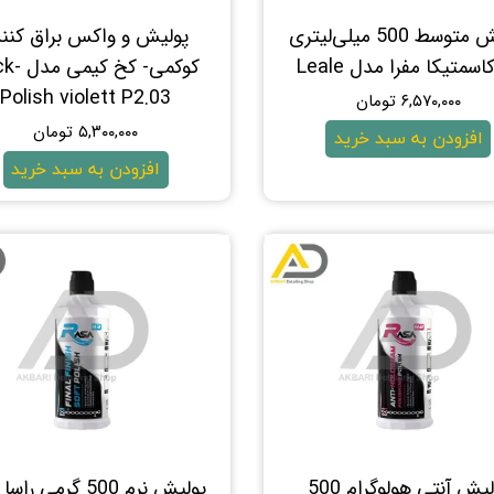
پولیش متوسط 500 میلی‌لیتری
پولیش و واکس براق کنند
کاسمتیکا مفرا مدل Leale
کوکمی- کخ ک
Polish violett P2.03
۶,۵۷۰,۰۰۰ تومان
۵,۳۰۰,۰۰۰ تومان
افزودن به سبد خرید
افزودن به سبد خرید
پولیش آنتی هولوگرام 500
پولیش نرم 500 گرمی ر