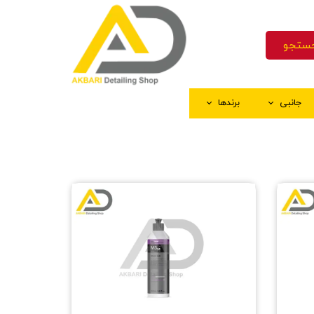
ستجو
جانبی
برندها
ک
و چسب ماسکه
اق کننده سطوح پلاستیکی
نه
ستکش شستشو
ه
خل کابین
شیشه
ینگ
 رنگ
ال اجرای سرامیک