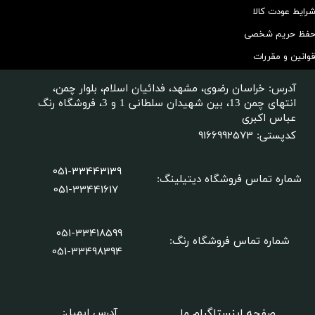
رایط عودت کالا
فظ حریم شخصی
وانین و مقررات
آدرس: خراسان رضوی، مشهد، فدائیان اسلام، بلوار چمن،
انتهای چمن 13، بین شهیدان سلطانی 1 و 3، فروشگاه رنگ
عباس اکبری
9166992573
کدپستی:
051-33443139
شماره تماس فروشگاه دیتیلینگ
:
051-33441617
051-33418599
شماره تماس فروشگاه رنگ:
​​​​​​​051-33498394
صفحه اینستاگرام ما
آدرس ایمیل: