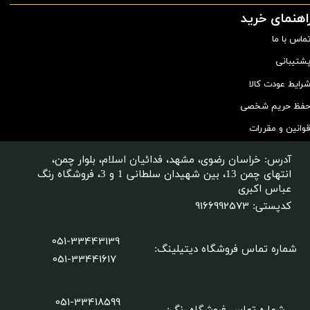
اهنمای خرید
ماس با ما
شتیبانی
رایط عودت کالا
فظ حریم شخصی
وانین و مقررات
آدرس: خراسان رضوی، مشهد، فدائیان اسلام، بلوار چمن،
انتهای چمن 13، بین شهیدان سلطانی 1 و 3، فروشگاه رنگ
عباس اکبری
9166992573
کدپستی:
051-33443139
شماره تماس فروشگاه دیتیلینگ
:
051-33441617
051-33418599