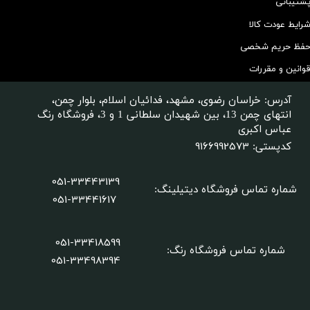
شتیبانی
رایط عودت کالا
فظ حریم شخصی
وانین و مقررات
آدرس: خراسان رضوی، مشهد، فدائیان اسلام، بلوار چمن،
انتهای چمن 13، بین شهیدان سلطانی 1 و 3، فروشگاه رنگ
عباس اکبری
9166992573
کدپستی:
051-33443139
شماره تماس فروشگاه دیتیلینگ
:
051-33441617
051-33418599
شماره تماس فروشگاه رنگ:
​​​​​​​051-33498394