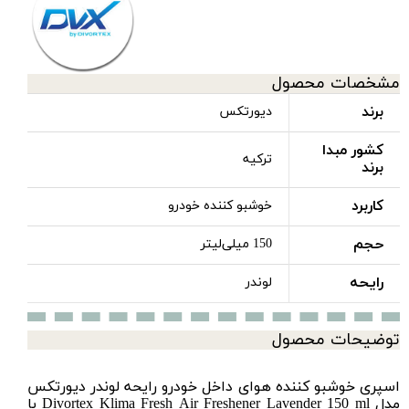
مشخصات محصول
برند
دیورتکس
کشور مبدا
ترکیه
برند
کاربرد
خوشبو کننده خودرو
حجم
150 میلی‌لیتر
رایحه
لوندر
توضیحات محصول
اسپری خوشبو کننده هوای داخل خودرو رایحه لوندر دیورتکس
مدل Divortex Klima Fresh Air Freshener Lavender 150 ml با