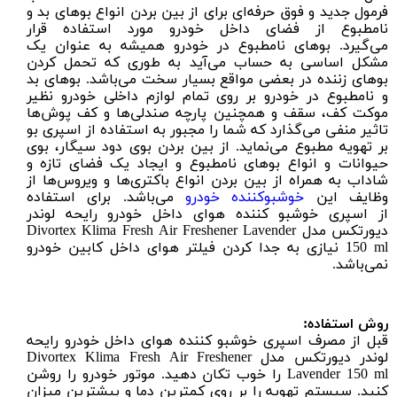
فرمول جدید و فوق حرفه‌ای برای از بین بردن انواع بوهای بد و
نامطبوع از فضای داخل خودرو مورد استفاده قرار
می‌‌گیرد. بوهای نامطبوع در خودرو همیشه به عنوان یک
مشکل اساسی به حساب می‌آید به طوری که تحمل کردن
بوهای زننده در بعضی مواقع بسیار سخت می‌‌باشد. بوهای بد
و نامطبوع در خودرو بر روی تمام لوازم داخلی خودرو نظیر
موکت کف، سقف و همچنین پارچه صندلی‌ها و کف پوش‌ها
تاثیر منفی می‌‌گذارد که شما را مجبور به استفاده از اسپری بو
بر تهویه مطبوع می‌‌نماید. از بین بردن بوی دود سیگار، بوی
حیوانات و انواع بوهای نامطبوع و ایجاد یک فضای تازه و
شاداب به همراه از بین بردن انواع باکتری‌ها و ویروس‌ها از
وظایف این
خوشبوکننده خودرو
می‌باشد. برای استفاده
از اسپری خوشبو کننده هوای داخل خودرو رایحه لوندر
دیورتکس مدل Divortex Klima Fresh Air Freshener Lavender
150 ml نیازی به جدا کردن فیلتر هوای داخل کابین خودرو
نمی‌باشد.
روش استفاده:
قبل از مصرف اسپری خوشبو کننده هوای داخل خودرو رایحه
لوندر دیورتکس مدل
Divortex Klima Fresh Air Freshener
Lavender 150 ml
را خوب تکان دهید. موتور خودرو را روشن
کنید. سیستم تهویه را بر روی کمترین دما و بیشترین میزان