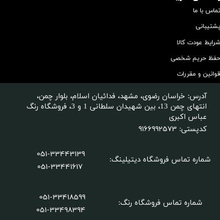
ماس با ما
شتیبانی
رایط عودت کالا
فظ حریم شخصی
وانین و مقررات
آدرس: خراسان رضوی، مشهد، فدائیان اسلام، بلوار چمن،
انتهای چمن 13، بین شهیدان سلطانی 1 و 3، فروشگاه رنگ
عباس اکبری
9166992573
کدپستی:
051-33443139
شماره تماس فروشگاه دیتیلینگ
:
051-33441617
051-33418599
شماره تماس فروشگاه رنگ:
​​​​​​​051-33498394