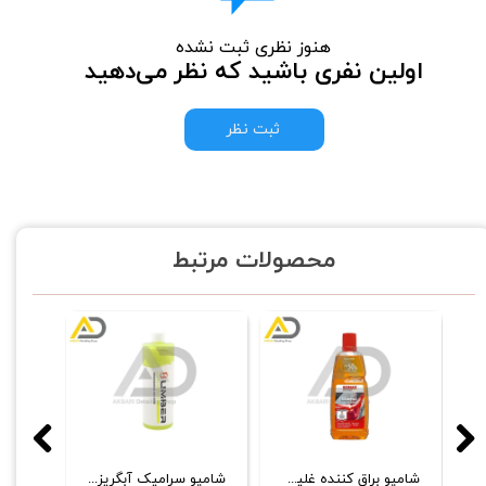
هنوز نظری ثبت نشده
اولین نفری باشید که نظر می‌دهید
ثبت نظر
محصولات مرتبط
مايع كنستانتره تميزكننده و جرم‌گير داخل و خارج خودرو 1 لیتری کوکمی- كخ كیمی مدل Green Star GS 1L
شامپو براق کننده غلیظ یک لیتری سوناکس
شامپو سرامیک آبگریز کننده 1 لیتری هامبر