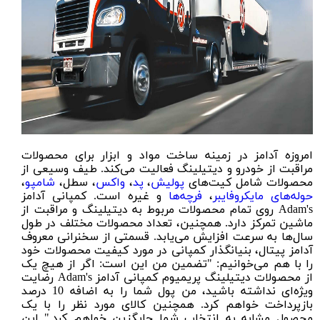
امروزه آدامز در زمینه ساخت مواد و ابزار برای محصولات
مراقبت از خودرو و دیتیلینگ فعالیت می‌کند. طیف وسیعی از
محصولات شامل کیت‌های
پولیش
،
پد
،
واکس
، سطل،
شامپو
،
حوله‌های مایکروفایبر
،
فرچه‌ها
و غیره است. کمپانی آدامز
Adam's روی تمام محصولات مربوط به دیتیلینگ و مراقبت از
ماشین تمرکز دارد. همچنین، تعداد محصولات مختلف در طول
سال‌ها به سرعت افزایش می‌یابد. قسمتی از سخنرانی معروف
آدامز پیتال، بنیانگذار کمپانی در مورد کیفیت محصولات خود
را با هم می‌خوانیم: "تضمین من این است: اگر از هیچ یک
از محصولات دیتیلینگ پریمیوم کمپانی آدامز Adam's رضایت
ویژه‌ای نداشته باشید، من پول شما را به اضافه 10 درصد
بازپرداخت خواهم کرد. همچنین کالای مورد نظر را با یک
محصول مشابه به انتخاب شما جایگزین خواهم کرد." این