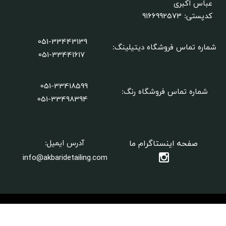
عباس اکبری
9166992573
کدپستی:
051-33443139
شماره تماس فروشگاه دیتیلینگ
:
051-33441617
051-33418599
شماره تماس فروشگاه رنگ:
​​​​​​​051-33498394
صفحه اینستاگرام ما
آدرس ایمیل:
info@akbaridetailing.com