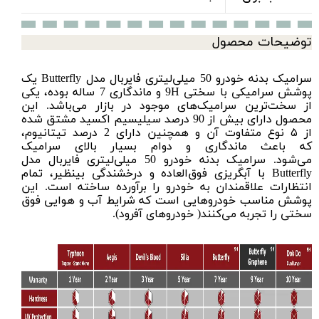
توضیحات محصول
سرامیک بدنه خودرو 50 میلی‌لیتری فایربال مدل Butterfly یک
پوشش سرامیکى
با سختى 9H و ماندگاری 7 ساله بوده، یکی
از سخت‌ترین سرامیک‌های موجود در بازار مى‌باشد. این
محصول دارای بیش از 90 درصد سیلیسیم اکسید مشتق شده
از ۵ نوع متفاوت آن و همچنین دارای 2 درصد تیتانیوم،
که باعث ماندگاری و دوام بسیار بالای سرامیک
می‌شود. سرامیک بدنه خودرو 50 میلی‌لیتری فایربال مدل
Butterfly با آبگریزی فوق‌العاده و درخشندگی بینظیر، تمام
انتظارات علاقمندان به خودرو را برآورده ساخته است. این
پوشش مناسب خودروهایی است که شرایط آب و هوایی فوق
سختی را تجربه می‌کنند( خودروهای آفرود).