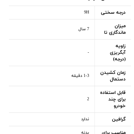
درجه سختی
9H
میزان
7 سال
ماندگاری تا
زاویه
آبگریزی
-
(درجه)
زمان کشیدن
1-3 دقیقه
دستمال
قابل استفاده
برای چند
2
خودرو
گرافین
ندارد
مناسب برای
بدنه