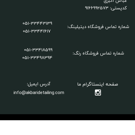
عباس اکبری
9166992573
کدپستی:
051-33443139
شماره تماس فروشگاه دیتیلینگ
:
051-33441617
051-33418599
شماره تماس فروشگاه رنگ:
​​​​​​​051-33498394
صفحه اینستاگرام ما
آدرس ایمیل:
info@akbaridetailing.com