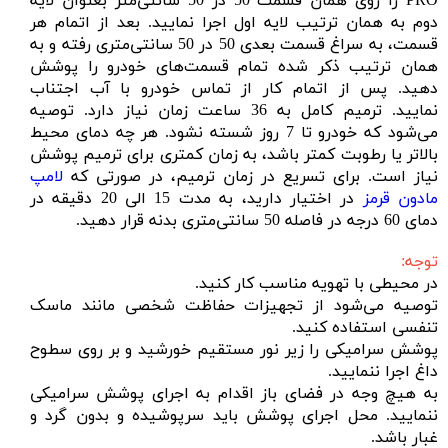
PRO را روی همان قسمت 50 در 50 سانتی‌متر بعنوان لایه
دوم به همان ترتیب لایه اول اجرا نمایید. بعد از اتمام هر
قسمت، به سراغ قسمت بعدی 50 در 50 سانتی‌متری رفته و به
همان ترتیب ذکر شده تمام قسمت‌های خودرو را پوشش
دهید. پس از اتمام کار از تماس خودرو با آب اجتناب
نمایید. ترمیم کامل به 36 ساعت زمان نیاز دارد. توصیه
می‌شود که خودرو تا 7 روز شسته نشود. هر چه دمای محیط
بالاتر یا رطوبت کمتر باشد، به زمان کمتری برای ترمیم پوشش
نیاز است. برای تسریع در زمان ترمیم، در صورتی که
لامپ
مادون قرمز
در اختیار دارید، به مدت 15 الی 20 دقیقه در
دمای 60 درجه در فاصله 50 سانتی‌متری بدنه قرار دهید.
توجه:
در محیطی با تهویه مناسب کار کنید.
توصیه می‌شود از تجهیزات حفاظت شخصی مانند ماسک
تنفسی استفاده کنید.
پوشش سرامیکی را زیر نور مستقیم خورشید و بر روی سطوح
داغ اجرا ننمایید.
به هیچ وجه در فضای باز اقدام به اجرای پوشش سرامیکی
ننمایید. محل اجرای پوشش باید سرپوشیده و بدون گرد و
غبار باشد.