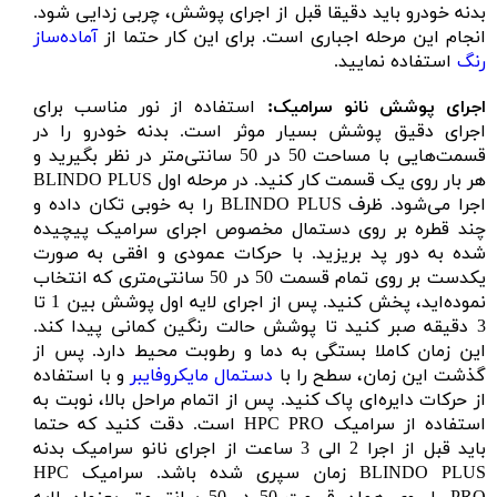
بدنه خودرو باید دقیقا قبل از اجرای پوشش، چربی زدایی شود.
انجام این مرحله اجباری است. برای این کار حتما از
آماده‌ساز
رنگ
استفاده نمایید.
اجرای پوشش نانو سرامیک:
استفاده از نور مناسب برای
اجرای دقیق پوشش بسیار موثر است. بدنه خودرو را در
قسمت‌هایی با مساحت 50 در 50 سانتی‌متر در نظر بگیرید و
هر بار روی یک قسمت کار کنید. در مرحله اول BLINDO PLUS
اجرا می‌شود. ظرف BLINDO PLUS را به خوبی تکان داده و
چند قطره بر روی دستمال مخصوص اجرای سرامیک پیچیده
شده به دور پد بریزید. با حرکات عمودی و افقی به صورت
یکدست بر روی تمام قسمت 50 در 50 سانتی‌متری که انتخاب
نموده‌اید، پخش کنید. پس از اجرای لایه اول پوشش بین 1 تا
3 دقیقه صبر کنید تا پوشش حالت رنگین کمانی پیدا کند.
این زمان کاملا بستگی به دما و رطوبت محیط دارد. پس از
گذشت این زمان، سطح را با
دستمال مایکروفایبر
و با استفاده
از حرکات دایره‌ای پاک کنید. پس از اتمام مراحل بالا، نوبت به
استفاده از سرامیک HPC PRO است. دقت کنید که حتما
باید قبل از اجرا 2 الی 3 ساعت از اجرای نانو سرامیک بدنه
BLINDO PLUS زمان سپری شده باشد. سرامیک HPC