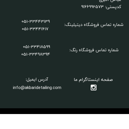
9166992573
کدپستی:
051-33443139
شماره تماس فروشگاه دیتیلینگ
:
051-33441617
051-33418599
شماره تماس فروشگاه رنگ:
​​​​​​​051-33498394
صفحه اینستاگرام ما
آدرس ایمیل:
info@akbaridetailing.com