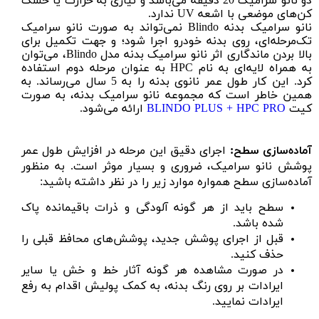
دو نانو سرامیک 20 دقیقه می‌باشد و نیازی به حرارت یا خشک
کن‌های موضعی با اشعه UV ندارد.
نانو سرامیک بدنه Blindo نمی‌تواند به صورت نانو سرامیک
تک‌مرحله‌ای، روی بدنه خودرو اجرا شود؛ و جهت تکمیل برای
بالا بردن ماندگاری اثر نانو سرامیک بدنه مدل Blindo، می‌توان
به همراه لایه‌ای به نام HPC به عنوان مرحله دوم استفاده
کرد. این کار طول عمر نانوی بدنه را به 5 سال می‌رساند. به
همین خاطر است که مجموعه نانو سرامیک بدنه، به صورت
کیت
BLINDO PLUS + HPC PRO
ارائه می‌شود.
آماده‌سازی سطح:
اجرای دقیق این مرحله در افزایش طول عمر
پوشش نانو سرامیک، ضروری و بسیار موثر است. به منظور
آماده‌سازی سطح همواره موارد زیر را در نظر داشته باشید:
سطح باید از هر گونه آلودگی و ذرات باقیمانده پاک
شده باشد.
قبل از اجرای پوشش جدید، پوشش‌های محافظ قبلی را
حذف کنید.
در صورت مشاهده هر گونه آثار خط و خش یا سایر
ایرادات بر روی رنگ بدنه، به کمک پولیش اقدام به رفع
ایرادات نمایید.