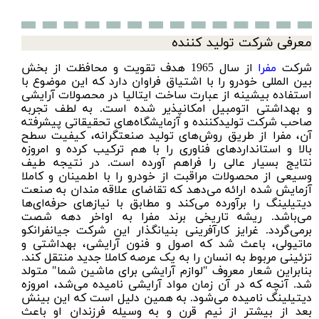
معرفی شرکت تولید کننده
شرکت
مفرا
از سال 1965 هدف تقویت و محافظت از بخش
بین المللی خودرو را با اشتیاق فراوان دارد که این موضوع با
استفاده بیشینه از عبارت ساخت ایتالیا در محصولات آرایشی
و بهداشتی اتومبیل امکانپذیر شده است. به لطف تجربه
صاحب شرکت تولیدکننده و آزمایشگاه‌‌های تحقیقاتی پیشرفته
آن، مفرا از طریق روش‌‌های تولید صنعتگرانه، کیفیت سطح
بالا و استانداردهای فناوری را با هم ترکیب کرده و امروزه
نتایج بسیار عالی را فراهم آورده است. در نتیجه طیف
وسیعی از محصولات مراقبت از خودرو را با اطمینان و کاملا
آزمایش شده ارائه می‌دهد که تقاضای علاقه مندان به صنعت
دیتیلینگ را برآورده می‌کند و مطابق با نیازهای حرفه‌ای‌ها
می‌باشد. ریشه تاریخی برند مفرا به اواخر دهه شصت
برمی‌گردد. غرایز کارآفرینی بنیانگذار این شرکت جیانفرانکو
ماتیولی، باعث شد که اصول و فنون آرایشی، بهداشتی و
تزئینی مربوط به انسان را به یک عرصه کاملا جدید منتقل کند.
بنابراین شعار معروف "لوازم آرایشی برای ماشین شما" متولد
شد. آنچه که در آن زمان مواد آرایشی نامیده می‌شد، امروزه
دیتیلینگ نامیده می‌شود. به همین دلیل است که این بینش
بعد از بیشتر از نیم قرن و به وسیله فرزندان او باعث