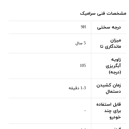
مشخصات فنی سرامیک
درجه سختی
9H
میزان
5 سال
ماندگاری تا
زاویه
آبگریزی
105
(درجه)
زمان کشیدن
1-3 دقیقه
دستمال
قابل استفاده
برای چند
-
خودرو