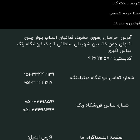
رایط عودت کالا
فظ حریم شخصی
وانین و مقررات
آدرس: خراسان رضوی، مشهد، فدائیان اسلام، بلوار چمن،
انتهای چمن 13، بین شهیدان سلطانی 1 و 3، فروشگاه رنگ
عباس اکبری
9166992573
کدپستی:
051-33443139
شماره تماس فروشگاه دیتیلینگ
:
051-33441617
051-33418599
شماره تماس فروشگاه رنگ:
​​​​​​​051-33498394
صفحه اینستاگرام ما
آدرس ایمیل: