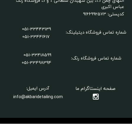
انتهای چمن 13، بین شهیدان سلطانی 1 و 3، فروشگاه رنگ
عباس اکبری
9166992573
کدپستی:
051-33443139
شماره تماس فروشگاه دیتیلینگ
:
051-33441617
051-33418599
شماره تماس فروشگاه رنگ:
​​​​​​​051-33498394
صفحه اینستاگرام ما
آدرس ایمیل:
info@akbaridetailing.com