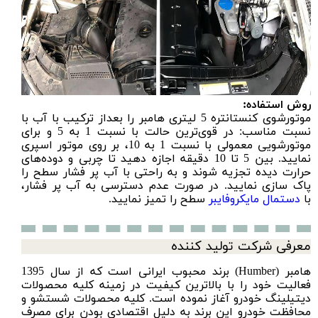
روش استفاده:
موتورشوی کنستانتره 5 لیتری هامبر را بعداز ترکیب با آب با
نسبت مناسب: در قوی‌ترین حالت با نسبت 1 به 5 و برای
موتورشویی معمولی با نسبت 1 به 10، بر روی موتور اسپری
نمایید. بین 5 تا 10 دقیقه اجازه دهید تا چربی و دوده‌های
حرارت دیده تجزیه شوند و به راحتی با آب پر فشار سطح را
پاک سازی نمایید. در صورت عدم دسترسی به آب پر فشار،
با
دستمال مایکروفایبر
سطح را تمیز نمایید.
معرفی شرکت تولید کننده
هامبر (Humber) برند محبوب ایرانی است که از سال 1395
فعالیت خود را با بالاترین کیفیت در زمینه کلیه محصولات
دیتیلینگ خودرو آغاز نموده است. کلیه محصولات شستشو و
محافظت خودرو این برند به دلیل اقتصادی بودن برای مصرف