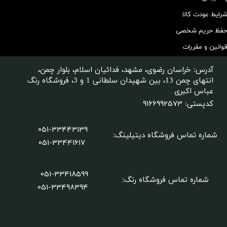
رایط عودت کالا
فظ حریم شخصی
وانین و مقررات
آدرس: خراسان رضوی، مشهد، فدائیان اسلام، بلوار چمن،
انتهای چمن 13، بین شهیدان سلطانی 1 و 3، فروشگاه رنگ
عباس اکبری
9166992573
کدپستی:
051-33443139
شماره تماس فروشگاه دیتیلینگ
:
051-33441617
051-33418599
شماره تماس فروشگاه رنگ:
​​​​​​​051-33498394