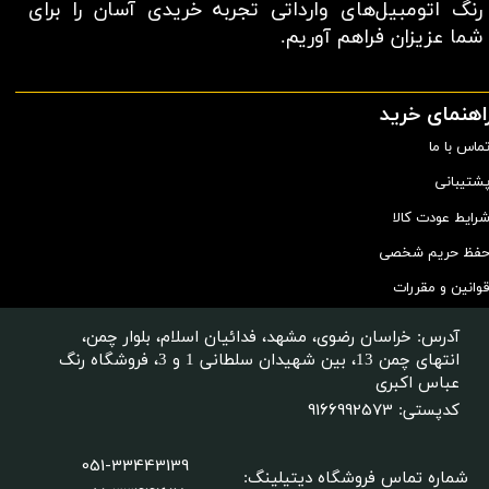
رنگ اتومبیل‌های وارداتی تجربه خریدی آسان را برای
شما عزیزان فراهم آوریم.​​​​​​​
اهنمای خرید
ماس با ما
شتیبانی
رایط عودت کالا
فظ حریم شخصی
وانین و مقررات
آدرس: خراسان رضوی، مشهد، فدائیان اسلام، بلوار چمن،
انتهای چمن 13، بین شهیدان سلطانی 1 و 3، فروشگاه رنگ
عباس اکبری
9166992573
کدپستی:
051-33443139
شماره تماس فروشگاه دیتیلینگ
: