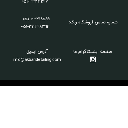
051-33441617
051-33418599
شماره تماس فروشگاه رنگ:
​​​​​​​051-33498394
صفحه اینستاگرام ما
آدرس ایمیل:
info@akbaridetailing.com