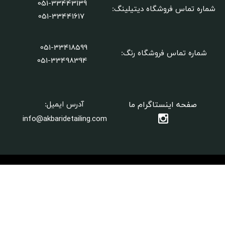
051-33443139
شماره تماس فروشگاه دیتیلینگ
:
051-33441617
051-33418599
شماره تماس فروشگاه رنگ:
​​​​​​​051-33498394
صفحه اینستاگرام ما
آدرس ایمیل:
info@akbaridetailing.com