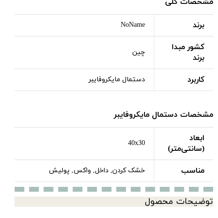
مشخصات کلی
برند
NoName
کشور مبدا
چین
برند
کاربرد
دستمال مایکروفایبر
مشخصات دستمال مایکروفایبر
ابعاد
40x30
(سانتی‌متر)
مناسب
خشک کردن, داخل, واکس, پولیش
توضیحات محصول