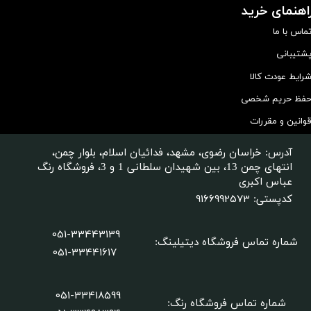
اهنمای خرید
ماس با ما
شتیبانی
رایط عودت کالا
فظ حریم شخصی
وانین و مقررات
آدرس: خراسان رضوی، مشهد، فدائیان اسلام، بلوار چمن،
انتهای چمن 13، بین شهیدان سلطانی 1 و 3، فروشگاه رنگ
عباس اکبری
9166992573
کدپستی:
051-33443139
شماره تماس فروشگاه دیتیلینگ
:
051-33441617
051-33418599
شماره تماس فروشگاه رنگ: