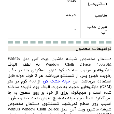
35x45
(سانتی‌متر)
مناسب
شیشه
میزان جذب
-
آب
توضیحات محصول
دستمال مخصوص شیشه ماشین ویت آس مدل WithUs
Window Cloth 2-Face 450GSM به لطف الیاف
مایکروفایبر مرغوب ساخت کره دارای عملکردی بالا در جذب
رطوبت خودرو پس از شستشو می‌باشد. هر 2 طرف حوله قابل
استفاده می‌باشد. این
حوله خشک کن
از 450 گرم در متر
(GSM) مایکروفایبر حجیم به صورت الیاف بهم تابیده ساخته
شده است و هیچگونه پرزی از خود بر روی سطوح به جا
نمی‌گذارد. الیاف نرم حوله به هیچ عنوان باعث خط و خش و
آسیب روی سطح نمی‌شود. شستشوی دستمال مخصوص
شیشه ماشین ویت آس مدل WithUs Window Cloth 2-Face