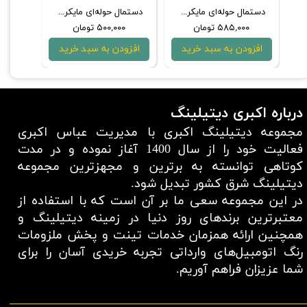
WithUs Premium Quality Microfiber Towel 50x80mm 11
دستمال حوله‌ای مايكروفايبر مخصوص سرامیک و پولیش ویت آس مدل WithUs Ultra Buffing Towel 40x40mm 600GSM
دستمال حوله‌ای مايكروفايبر مخصوص سرامیک و پولیش ویت آس مدل WithUs Deluxe Buffing Towel 40*40mm 500GSM
۵۸۵,۰۰۰ تومان
۵۰۰,۰۰۰ تومان
۰۰
افزودن به سبد خرید
افزودن به سبد خرید
افزو
درباره اکبری دیتیلینگ
مجموعه دیتیلینگ اکبری با مدیریت عباس اکبری
فعالیت خود را از سال 1400 آغاز نموده و در مدت
کوتاهی توانسته به برترین و مجهزترین مجموعه
دیتیلینگ شرق کشور تبدیل شود.
در این مجموعه سعی ما بر آن است که با استفاده از
معتبر‌ترین برند‌های روز دنیا در زمینه دیتیلینگ و
همچنین ارائه همزمان خدمات تینت و پخش ملزومات
رنگ اتومبیل‌های وارداتی تجربه خریدی آسان را برای
شما عزیزان فراهم آوریم.​​​​​​​