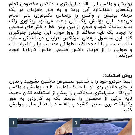
پولیش و واکس آبی 500 میلی‌لیتری سوناکس مخصوص تمام
رنگ‌های استاندارد آبی بوده و به طور همزمان در یک
مرحله
پولیش
و
واکس
را براساس تکنولوژی نانو انجام
می‌دهد. این پولیش رنگ آبی باعث می‌شود ریکاوری رنگ
بدنه ساده‌تر شود و ضمن از بین بردن خط و خش‌های سطحی
با ایجاد یک لایه محافظ از بروز موارد این چنینی جلوگیری
کند. این محصول حرفه‌ای سوناکس افزایش درخشندگی سطح،
براقیت بسیار بالا و محافظت طولانی ‌مدت در برابر تاثیرات آب
و هوایی را از طریق واکس طبیعی خالص کارناوبا ایجاد
می‌کند.
روش استفاده:
ابتدا خودرو خود را با
شامپو مخصوص ماشین
بشویید و بدون
بر جای ماندن ردی آن را خشک نمایید. ظرف پولیش و واکس
آبی 500 میلی‌لیتری سوناکس را پیش از استفاده تکان دهید.
لایه نازکی از محصول را توسط یک
پد کاربردی
به طور
یکنواخت روی سطح بکشید و بلافاصله با فشار ملایم پولیش
کنید.