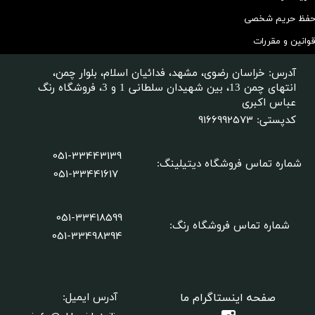
فظ حریم شخصی
وانین و مقررات
آدرس: خراسان رضوی، مشهد، فدائیان اسلام، بلوار چمن،
انتهای چمن 13، بین شهیدان سلطانی 1 و 3، فروشگاه رنگ
عباس اکبری
9166992573
کدپستی:
051-33443139
شماره تماس فروشگاه دیتیلینگ
:
051-33441617
051-33418599
شماره تماس فروشگاه رنگ:
​​​​​​​051-33498394
صفحه اینستاگرام ما
آدرس ایمیل: