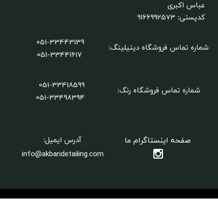
عباس اکبری
9166992573
کدپستی:
051-33443139
شماره تماس فروشگاه دیتیلینگ
:
051-33441617
051-33418599
شماره تماس فروشگاه رنگ:
​​​​​​​051-33498394
صفحه اینستاگرام ما
آدرس ایمیل:
info@akbaridetailing.com