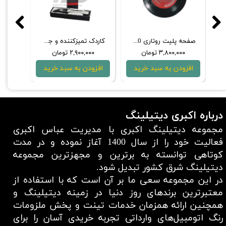
 اوربیتال مارک ۳ روپس مدل LHR15 lll/STD
صفحه پلیت روتاری 150 میلی‌متری منزرنا
کاردک تمیزکننده و جداکننده پد از دستگاه پولیش روپس مدل Rupes Clawpad 9BF7001
۳,۸۰۰,۰۰۰ تومان
۲,۹۰۰,۰۰۰ تومان
۰۰۰
افزودن به سبد خرید
افزودن به سبد خرید
افزو
درباره اکبری دیتیلینگ
مجموعه دیتیلینگ اکبری با مدیریت عباس اکبری
فعالیت خود را از سال 1400 آغاز نموده و در مدت
کوتاهی توانسته به برترین و مجهزترین مجموعه
دیتیلینگ شرق کشور تبدیل شود.
در این مجموعه سعی ما بر آن است که با استفاده از
معتبر‌ترین برند‌های روز دنیا در زمینه دیتیلینگ و
همچنین ارائه همزمان خدمات تینت و پخش ملزومات
رنگ اتومبیل‌های وارداتی تجربه خریدی آسان را برای