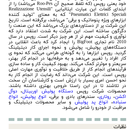
خود یعنی روپس (که تلفظ صحیح آن Roo-Pes می‌باشد) را از
ابتدای کلمات این عبارت ایتالیایی "Realizzazione Utensili
Pneumatici Elettrici Speciali" که به معنای "تولید کننده
ابزارهای ویژه پنوماتیک و برقی" می‌باشد، برگرفته است. تاریخ
این شرکت پر از دستاوردهای بزرگ می‌باشد که این صنعت را
دگرگون ساخته است. این شرکت به شدت اعتقاد دارد که
نوآوری و کیفیت مهم تر از هر چیز دیگر است. روپس در سال
2010 نام تجاری BigFoot را ایجاد کرد که باعث انقلابی در
دستگاه‌های پولیش، پولیش و نحوه اجرای کار دیتیلینگ
گردید. روپس ابزار‌ها را به گونه‌ای طراحی می‌کند که نحوه ی
کار افراد را تغییر می‌دهد و به حرفه‌ایها در انجام کار بهتر،
سریعتر و موثرتر کمک می‌کند. بهبود کیفیت کار و ساده سازی
فرآیند‌های انجام کار از طریق خلاقیت و نوآوری مهارت اصلی
روپس است. این شرکت می‌داند که رضایت از انجام کار به
نحو احسن امری بسیار با ارزش است و کارشناسان آن سخت
در تلاشند تا در این راستا خروجی بهتری داشته باشند.
محصولات شرکت روپس
دستگاه پولیش اوربیتال
،
دوآل
اکشن
،
روتاری
، سندرهای بادی و برقی،
انوع پولیش
،
انواع
سنباده
،
انواع پد پولیش
و سایر محصولات دیتیلینگ و
مراقبت از خودرو را شامل می‌شود.
نظرات