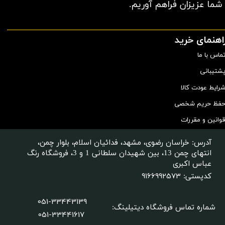
شما عزیزان فراهم آوریم.​​​​​​​
اهنمای خرید
ماس با ما
شتیبانی
رایط عودت کالا
فظ حریم شخصی
وانین و مقررات
آدرس: خراسان رضوی، مشهد، فدائیان اسلام، بلوار چمن،
انتهای چمن 13، بین شهیدان سلطانی 1 و 3، فروشگاه رنگ
عباس اکبری
9166992573
کدپستی:
051-33443139
شماره تماس فروشگاه دیتیلینگ
:
051-33441617