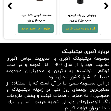
یلی‌لیتری سورین‌ بو
پولیش زبر یك ليتری سورین‌ بو
سنباده فومی 125 میلی‌متری سورین بو مدل P1500
۳,۵۰۰,۰۰۰ تومان
۴۰۰,۰۰۰ تومان
۰۰
افزودن به سبد خرید
افزودن به سبد خرید
افزو
درباره اکبری دیتیلینگ
مجموعه دیتیلینگ اکبری با مدیریت عباس اکبری
فعالیت خود را از سال 1400 آغاز نموده و در مدت
کوتاهی توانسته به برترین و مجهزترین مجموعه
دیتیلینگ شرق کشور تبدیل شود.
در این مجموعه سعی ما بر آن است که با استفاده از
معتبر‌ترین برند‌های روز دنیا در زمینه دیتیلینگ و
همچنین ارائه همزمان خدمات تینت و پخش ملزومات
رنگ اتومبیل‌های وارداتی تجربه خریدی آسان را برای
شما عزیزان فراهم آوریم.​​​​​​​