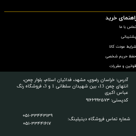
اهنمای خرید
ماس با ما
شتیبانی
رایط عودت کالا
فظ حریم شخصی
وانین و مقررات
آدرس: خراسان رضوی، مشهد، فدائیان اسلام، بلوار چمن،
انتهای چمن 13، بین شهیدان سلطانی 1 و 3، فروشگاه رنگ
عباس اکبری
9166992573
کدپستی:
051-33443139
شماره تماس فروشگاه دیتیلینگ
:
051-33441617