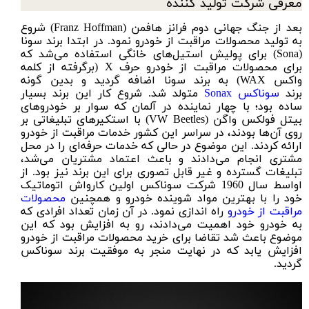
معرفی شرکت تولید کننده
بعد از جنگ جهانی دوم فرانز هافمن (Franz Hoffman) شروع
به تولید محصولات مراقبت از خودرو نمود. در ابتدا برند سونا
(Sona) برای پولیش استیل‌های خانگی استفاده می‌شد که
برای محصولات مراقبت از خودرو حرف X (برگرفته از کلمه
واکس WAX) به برند سونا اضافه گردید و بدین گونه
برند
سوناکس
Sonax
متولد شد. شروع کار این برند بسیار
ساده بود؛ با چهار نماینده در آلمان که سوار بر خودروهای
بیتل فولکس واگن (VW Beetles) با استکیرهای تبلیغاتی بر
روی آن‌ها بودند، در سراسر این کشور خدمات مراقبت از خودرو
ارائه کردند. این موضوع در حالی که خدمات حرفه‌ای را در محل
مشتری انجام می‌دادند و باعث اعتماد مشتریان می‌شد،
تبلیغات گسترده و غیر قابل تصوری برای این برند نیز بود. از
اواسط سال 1960 شرکت سوناکس اولین کارواش اتوماتیک
خود را با بهترین مواد شوینده خودرو و همچنین
محصولات
مراقبت از خودرو
راه اندازی نمود. در آن زمان تعداد افرادی که
به خودرو خود اهمیت می‌دادند، رو به افزایش بود که این
موضوع باعث شد تقاضا برای خرید محصولات مراقبت از خودرو
افزایش یابد که در نهایت منجر به موفقیت برند سوناکس
گردید.