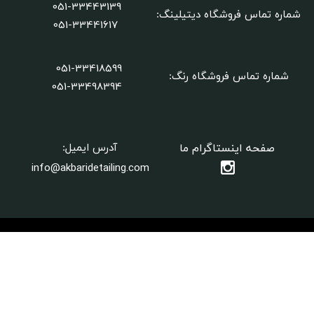
051-33443139
شماره تماس فروشگاه دیتیلینگ
:
051-33441617
051-33418599
شماره تماس فروشگاه رنگ:
​​​​​​​051-33498394
صفحه اینستاگرام ما
آدرس ایمیل:
info@akbaridetailing.com