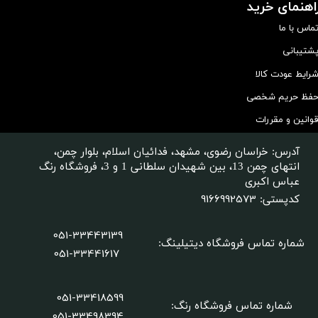
اهنمای خرید
ماس با ما
شتیبانی
رایط عودت کالا
فظ حریم شخصی
وانین و مقررات
آدرس: خراسان رضوی، مشهد، فدائیان اسلام، بلوار چمن،
انتهای چمن 13، بین شهیدان سلطانی 1 و 3، فروشگاه رنگ
عباس اکبری
9166992573
کدپستی:
051-33443139
شماره تماس فروشگاه دیتیلینگ
:
051-33441617
051-33418599
شماره تماس فروشگاه رنگ:
​​​​​​​051-33498394