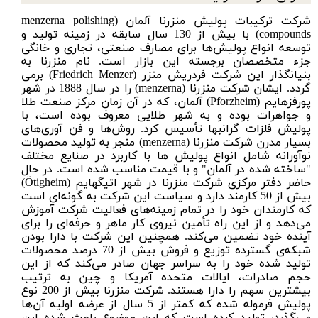
شرکت ترکیبات پولیش منزرنا آلمان (
menzerna polishing
compounds
) با بیش از 130 سال سابقه در زمینه تولید و
توسعه
انواع پولیش‌ها
برای مصارف صنعتی، تجاری و خانگی
جزء متخصصان برجسته این بازار است. نام منزرنا به
بنیانگذار این شرکت فردریش منزر (Friedrich Menzer) برمی
گردد. ایشان شرکت منزرنا (menzerna) را در سال 1888 در شهر
پورفزهایم (Pforzheim) آلمان، که در آن زمان مرکز صنعت طلا
و جواهرات بوده و به شهر طلایی معروف بوده است، با
پولیش فلزات گرانبها تأسیس کرد. روش‌ها و فن آوری‌های
بسیار مدرن شرکت منزرنا (menzerna) منجر به تولید محصولات
نوآورانه شامل انواع پولیش ها با کاربرد در صنایع مختلف
"ساخته شده در آلمان" و با قیمت مناسب شده است. در حال
حاضر دفتر مرکزی شرکت منزرنا در شهر اتیگهایم (Ötigheim)
بیش از 50 کارمند دارد و سیاست این شرکت به گونه‌ای است
که کارمندان خود را در تمام زمینه‌های فعالیت شرکت آموزش
می‌دهد و از این راه تأمین نیروی کار ماهر و حرفه‌ای را برای
آینده خود تضمین می‌کند. همچنین این شرکت با دارا بودن
شبکه‌ی گسترده توزیع و فروش بیش از 70 درصد محصولات
تولید شده خود را به سراسر جهان صادر می‌کند که از این
حجم صادرات، ایالات متحده آمریکا و چین به ترتیب
بیشترین سهم را دارا هستند. شرکت منزرنا بیش از 200 نوع
پولیش فرموله شده که کمتر از 5 سال از عرضه اولیه آن‌ها