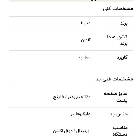
مشخصات کلی
برند
منزرنا
کشور مبدا
آلمان
برند
کاربرد
وول پد
مشخصات فنی پد
سایز صفحه
125 میلی‌متر / 5 اینچ
پلیت
جنس پد
مایکروفایبر
مناسب
اوربیتال / دوآل اکشن
دستگاه