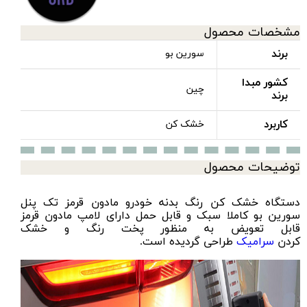
مشخصات محصول
برند
سورین‌ بو
کشور مبدا
چین
برند
کاربرد
خشک کن
توضیحات محصول
دستگاه خشک کن رنگ بدنه خودرو مادون قرمز تک پنل
سورین‌ بو کاملا سبک و قابل حمل دارای لامپ مادون قرمز
قابل تعویض به منظور پخت رنگ و خشک
کردن
سرامیک
طراحی گردیده است.