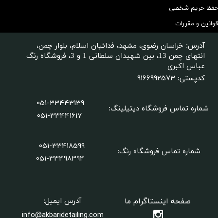
فظ حریم شخصی
وانین و مقررات
آدرس: خراسان رضوی، مشهد، فدائیان اسلام، بلوار چمن،
انتهای چمن 13، بین شهیدان سلطانی 1 و 3، فروشگاه رنگ
عباس اکبری
9166992573
کدپستی:
051-33443139
شماره تماس فروشگاه دیتیلینگ
:
051-33441617
051-33418599
شماره تماس فروشگاه رنگ:
​​​​​​​051-33498394
صفحه اینستاگرام ما
آدرس ایمیل:
info@akbaridetailing.com