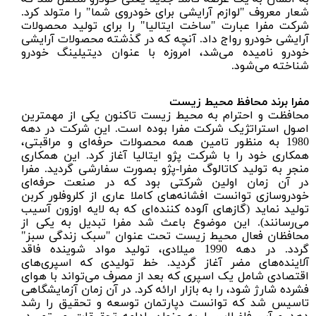
شعار معروف "لوازم آرایشی برای خودروی شما" را متولد کرد.
شرکت مفرا عبارت "ساخت ایتالیا" را برای تولید محصولات
آرایشی خودرو رواج داد. آنچه که در گذشته محصولات آرایشی
خودرو نامیده می‌شد، امروزه با عنوان دیتیلینگ خودرو
شناخته می‌شود.
مفرا برند محافظ محیط زیست
محافظت و احترام به محیط زیست تاکنون یکی از مهمترین
اصول استراتژیک شرکت مفرا بوده است. این شرکت در دهه
1980 به منظور تامین همه محصولات حرفه‌ای و مراقبتی،
همکاری خود را با شرکت پژو ایتالیا آغاز کرد. این همکاری
منجر به تولید کاتالوگ مفرا-پژو بصورت سفارشی گردید. مفرا
در آن زمان اولین شرکتی بود که در صنعت حرفه‌ای
خودروسازی توانست افشانه‌های کاملا عاری از کلروفلور کربن
تولید نماید (گازهای آلوده کننده‌ای که به لایه اوزون آسیب
می‌رسانند). این موضوع باعث شد مفرا تبدیل به یکی از
محافظان فعال محیط زیست تحت عنوان "سبک زندگی سبز"
گردد. در دهه 1990 میلادی، تولید مواد شوینده فاقد
آلاینده‌های مضر آغاز گردید. خط تولیدی که اسپری‌های
اقتصادی شامل یک اسپری که بعد از مصرف می‌تواند با هوای
فشرده شارژ شود، را به بازار ارائه کرد. در آن زمان آزمایشگاهی
تاسیس شد که توانست دپارتمان توسعه و تحقیق را رشد