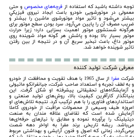
توجه داشته باشید که استفاده از
فرچه‌های مخصوص
و حتی
معمولی در موتورشويی خودرو باعث ايجاد نيروی فيزيكي
بيشتر مي‌شود و تاثير مواد موتورشوی ماشين را بيشتر و
ضريب مصرف آن را پايين مي‌آرود. سرد بودن سطح موتور برای
هرگونه شستشوی موتور اهميت بسزایی دارد؛ زيرا حرارت
موتور بسيار بالا بوده و پاشش هر گونه مواد شوينده روی
موتور داغ، باعث تبخير سريع آن و در نتيجه از بين رفتن
تاثير شوينده خواهد شد.
معرفی شرکت تولید کننده
شرکت
مفرا
از سال 1965 با هدف تقویت و محافظت از خودرو
و به لطف تجربه و استعداد صاحب شرکت، جیانفرانکو ماتیولی
و آزمایشگاه‌های تحقیقاتی پیشرفته او شکل گرفت. این
بنیانگذار کارآفرین کیفیت بالا، روش‌های تولید صنعتی و
استانداردهای فناوری را با هم ترکیب کرد. نتیجه تلاش‌های او
امروزه طیف وسیعی از محصولات مراقبت از خودروی کاملا
آزمایش شده است که تقاضای علاقه مندان به صنعت
دیتیلینگ را برآورده نموده و مطابق با نیازهای حرفه‌ای‌ها
می‌باشد. ریشه تاریخی برند مفرا به اواخر دهه شصت
برمی‌گردد. زمانی که اصول و فنون آرایشی و بهداشتی مربوط
به انسان به یک عرصه کاملا جدید یعنی خودرو منتقل شد که