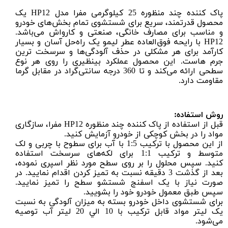
پاک کننده چند منظوره 25 کیلوگرمی مفرا مدل HP12 یک
محصول قدرتمند، سریع برای شستشوی تمام بخش‌های خودرو
و
ناسب برای مصارف خانگی، صنعتی و کارواش می‌باشد
.
م
HP12 با رایحه فوق‌العاده عطر لیمو یک راه‌حل آسان و بسیار
کارآمد برای هر مشکلی در حذف آلودگی‌ها و سرسخت ترین
جرم هاست. این محصول عملکرد بینظیری را روی هر نوع
سطحی ارائه می‌کند و تا 360 درجه سانتی‌گراد در مقابل گرما
مقاومت دارد.
روش استفاده:
قبل از استفاده از پاک کننده چند منظوره HP12 مفرا، سازگاری
مواد را در بخش کوچکی از خودرو آزمایش کنید.
از این محصول با ترکیب 1:5 با آب برای سطوح با چربی و لک
متوسط و ترکیب 1:1 برای لکه‌های سرسخت استفاده
کنید.
سپس محلول را بر روی سطح مورد نظر اسپری نموده،
بعد از گذشت 3 دقیقه نسبت به تمیز کردن اقدام نمایید. در
صورت نیاز با یک
اسفنج شستشو
سطح را تمیز نمایید.
سپس طبق معمول خودرو خود را بشویید.
برای شستشوی داخل خودرو
بسته به ميزان آلودگی به نسبت
يک ليتر مواد قابل تركيب با 10 الي 20 ليتر آب توصیه
می‌شود.