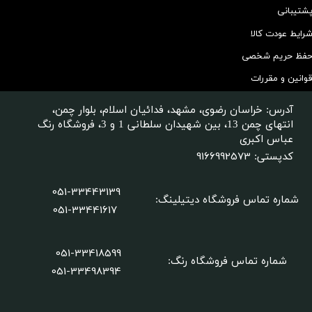
شتیبانی
رایط عودت کالا
فظ حریم شخصی
وانین و مقررات
آدرس: خراسان رضوی، مشهد، فدائیان اسلام، بلوار چمن،
انتهای چمن 13، بین شهیدان سلطانی 1 و 3، فروشگاه رنگ
عباس اکبری
9166992573
کدپستی:
051-33443139
شماره تماس فروشگاه دیتیلینگ
:
051-33441617
051-33418599
شماره تماس فروشگاه رنگ:
​​​​​​​051-33498394