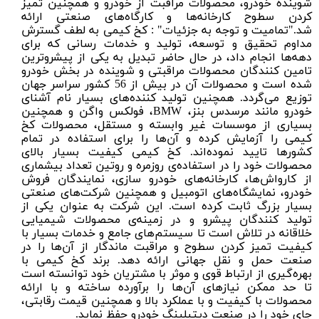
شوینده خودرو، محصولات مراقبت از خودرو و همچنین تمیز
کردن سطوح کارخانه‌ها و کارگاه‌های صنعتی ارائه
شد."تمامیت و توجه به جزئیات" : کخ کیمی به لطف گسترش
مداوم تحقیق و توسعه، تولید و خدمات رسانی که برای
دهه‌ها انجام داد، در حال حاضر تبدیل به یکی از پیشرو‌ترین
تامین کنندگان محصولات مراقبتی و شوینده در بخش خودرو
شده است و محصولات آن در بیش از 56 کشور سراسر جهان
توزیع می‌گردد. همچنین تولید کننده‌های بسیار نام آشنای
خودرو مانند مرسدس بنز، BMW، فولکس واگن و همچنین
بسیاری از موسسات غیر وابسته و مستقل، محصولات کخ
کیمی را آزمایش کرده و آن‌ها را برای استفاده در تمام
کشور‌ها تایید نموده‌اند. کخ کیمی کیفیت بسیار بالای
محصولات خود را در استفاده‌ی روزمره و روتین تعداد بیشماری
از کارواش‌ها، کارخانه‌های خودرو‌ سازی، نمایندگان فروش
خودرو، نمایشگاه‌های اتومبیل و همچنین شرکت‌های صنعتی
بسیار بزرگ ثابت کرده است. این شرکت به عنوان یکی از
تولید کنندگان پیشرو و در زمینه‌ی محصولات شیمیایی
خلاقانه در تلاش است تا سیستم‌های جامع و خدمات بسیار با
کیفیت تمیز کردن سطوح و مراقبت ماندگار از آن‌ها را در
صنعت حمل و نقل جهانی ارائه دهد. برند کخ کیمی با
بهره‌گیری از ارتباط قوی و موثر با مشتریان خود توانسته است
تا حد ممکن نیازهای آن‌ها را برآورده ساخته و با ارائه
محصولات با کیفیت و با عملکرد بالا و همچنین قیمت رقابتی،
جای خود را در صنعت دیتیلینگ خودرو حفظ نماید.