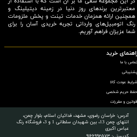
در این مجموعه سعی ما بر آن است که با استفاده از
★
★
★
★
★
معتبر‌ترین برند‌های روز دنیا در زمینه دیتیلینگ و
همچنین ارائه همزمان خدمات تینت و پخش ملزومات
رنگ اتومبیل‌های وارداتی تجربه خریدی آسان را برای
شما عزیزان فراهم آوریم.​​​​​​​
اهنمای خرید
ماس با ما
★
★
★
★
شتیبانی
رایط عودت کالا
فظ حریم شخصی
وانین و مقررات
آدرس: خراسان رضوی، مشهد، فدائیان اسلام، بلوار چمن،
انتهای چمن 13، بین شهیدان سلطانی 1 و 3، فروشگاه رنگ
عباس اکبری
9166992573
کدپستی: