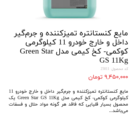
مايع كنستانتره تميزكننده و جرم‌گير
داخل و خارج خودرو 11 کیلوگرمی
کوکمی- كخ كیمی مدل Green Star
GS 11Kg
کد محصول: 25011
۹,۴۵۰,۰۰۰ تومان
مايع كنستانتره تميزكننده و جرم‌گير داخل و خارج خودرو 11
کیلوگرمی کوکمی- كخ كیمی مدل Green Star GS 11Kg یک
محصول بسیار قلیایی که فاقد هر گونه مواد حلال و فسفات
می‌باشد...