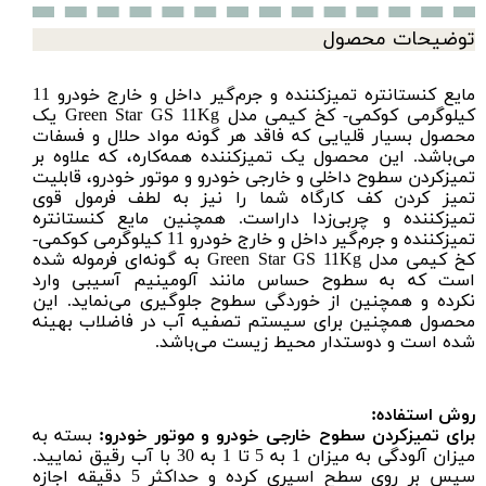
توضیحات محصول
مايع كنستانتره تميزكننده و جرم‌گير داخل و خارج خودرو 11
کیلوگرمی کوکمی- كخ كیمی مدل Green Star GS 11Kg یک
محصول بسیار قلیایی که فاقد هر گونه مواد حلال و فسفات
می‌باشد. این محصول یک تمیزکننده همه‌کاره، که علاوه بر
تمیزکردن سطوح داخلی و خارجی خودرو و موتور خودرو، قابلیت
تمیز کردن کف کارگاه شما را نیز به لطف فرمول قوی
تمیزکننده و چربی‌زدا داراست. همچنین مايع كنستانتره
تميزكننده و جرم‌گير داخل و خارج خودرو 11 کیلوگرمی کوکمی-
كخ كیمی مدل Green Star GS 11Kg به گونه‌ای فرموله شده
است که به سطوح حساس مانند آلومینیم آسیبی وارد
نکرده و همچنین از خوردگی سطوح جلوگیری می‌نماید. این
محصول همچنین برای سیستم تصفیه آب در فاضلاب بهینه
شده است و دوستدار محیط زیست می‌باشد.
روش استفاده:
برای تمیز‌کردن سطوح خارجی خودرو و موتور خودرو:
بسته به
میزان آلودگی به میزان 1 به 5 تا 1 به 30 با آب رقیق نمایید.
سپس بر روی سطح اسپری کرده و حداکثر 5 دقیقه اجازه