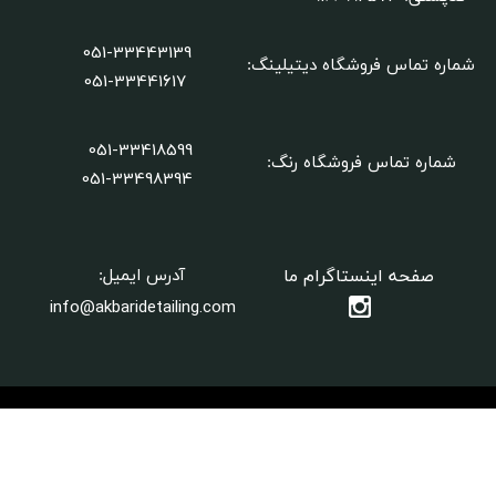
★
★
★
★
★
051-33443139
شماره تماس فروشگاه دیتیلینگ
:
051-33441617
051-33418599
شماره تماس فروشگاه رنگ:
​​​​​​​051-33498394
★
★
★
★
صفحه اینستاگرام ما
آدرس ایمیل:
info@akbaridetailing.com