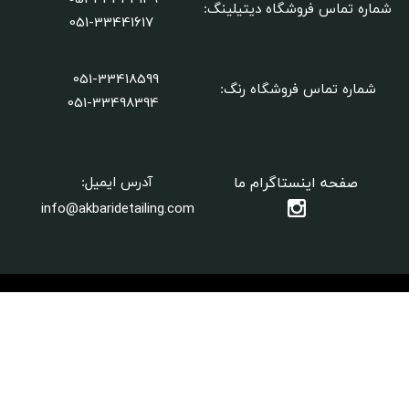
شماره تماس فروشگاه دیتیلینگ
:
051-33441617
051-33418599
شماره تماس فروشگاه رنگ:
​​​​​​​051-33498394
★
★
صفحه اینستاگرام ما
آدرس ایمیل:
info@akbaridetailing.com