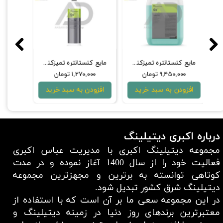
ستانتره مخصوص خودرو REVITAX لابوکاسمتیکا مفرا
مايع كنستانتره تميزكننده و جرم‌گير داخل و خارج خودرو 11 کیلوگرمی کوکمی- كخ كیمی مدل Green Star GS 11Kg
مايع كنستانتره تميزكننده و جرم‌گير داخل و خارج خودرو 1 لیتری کوکمی- كخ كیمی مدل Green Star GS 1L
۹,۴۵۰,۰۰۰ تومان
۱,۲۷۰,۰۰۰ تومان
۰۰۰
افزودن به سبد خرید
افزودن به سبد خرید
افزو
درباره اکبری دیتیلینگ
مجموعه دیتیلینگ اکبری با مدیریت عباس اکبری
فعالیت خود را از سال 1400 آغاز نموده و در مدت
کوتاهی توانسته به برترین و مجهزترین مجموعه
دیتیلینگ شرق کشور تبدیل شود.
در این مجموعه سعی ما بر آن است که با استفاده از
معتبر‌ترین برند‌های روز دنیا در زمینه دیتیلینگ و