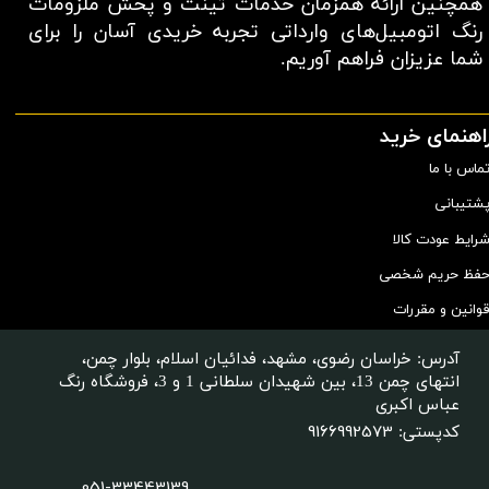
همچنین ارائه همزمان خدمات تینت و پخش ملزومات
رنگ اتومبیل‌های وارداتی تجربه خریدی آسان را برای
شما عزیزان فراهم آوریم.​​​​​​​
اهنمای خرید
ماس با ما
شتیبانی
رایط عودت کالا
فظ حریم شخصی
وانین و مقررات
آدرس: خراسان رضوی، مشهد، فدائیان اسلام، بلوار چمن،
انتهای چمن 13، بین شهیدان سلطانی 1 و 3، فروشگاه رنگ
عباس اکبری
9166992573
کدپستی:
051-33443139