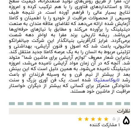
آن، مفرا از طریق روش‌‌های تولید صنعتگرانه، کیفیت سطح
بالا و استانداردهای فناوری را با هم ترکیب کرده و امروزه
نتایج بسیار عالی را فراهم آورده است. در نتیجه طیف
وسیعی از محصولات مراقبت از خودرو را با اطمینان و کاملا
آزمایش شده ارائه می‌دهد که تقاضای علاقه مندان به صنعت
دیتیلینگ را برآورده می‌کند و مطابق با نیازهای حرفه‌ای‌ها
می‌باشد. ریشه تاریخی برند مفرا به اواخر دهه شصت
برمی‌گردد. غرایز کارآفرینی بنیانگذار این شرکت جیانفرانکو
ماتیولی، باعث شد که اصول و فنون آرایشی، بهداشتی و
تزئینی مربوط به انسان را به یک عرصه کاملا جدید منتقل کند.
بنابراین شعار معروف "لوازم آرایشی برای ماشین شما" متولد
شد. آنچه که در آن زمان مواد آرایشی نامیده می‌شد، امروزه
دیتیلینگ نامیده می‌شود. به همین دلیل است که این بینش
بعد از بیشتر از نیم قرن و به وسیله فرزندان او باعث
رشد
لابوکاسمتیکا
شده است. یک فن آوری بزرگ و سنت
خانوادگی متمرکز برای کسانی که بیشتر از دیگران خواستار
مراقبت از ماشین خود هستند.
نظرات
۵
از ۵
۱ مشارکت کننده