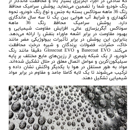
که سادگی در اجرا، آبگریزی بسیار بالا و محافظت ماندگار از
رنگ خودرو شما را تضمین می‌نماید. پوشش سرامیک محافظ
رنگ 36 ماهه سوناکس بسته به جنس و نوع رنگ خودرو، نحوه
نگهداری و شرایط آب هوایی بین یک تا سه سال ماندگاری
دارد. پوشش سرامیک محافظ رنگ 36 ماهه
سوناکس آبگریزسازی عالی، افزایش مقاومت شیمیایی و
بهبود مقاومت در برابر اشعه ماوراء بنفش را ارائه می‌دهد.
بنابراین این پوشش در برابر تأثیرات بیولوژیکی مضر مانند
خاک، حشرات، فضولات پرندگان و شیره درخت محافظت
می‌کند. Basecoat EVO و Glosscoat EVO دقیقاً مانند رنگ
خودرو، از یک شبکه پلیمری از رزین‌های مایع مختلف بر پایه
سیلیکون/کربن و عوامل اتصال معلق در حلال تشکیل شده‌اند.
مواد به طور مستقل در هوا با یکدیگر واکنش نشان داده و
ترکیب می‌شوند تا یک لایه کاملا جامد و مقاوم در برابر مواد
شیمیایی تشکیل دهند.