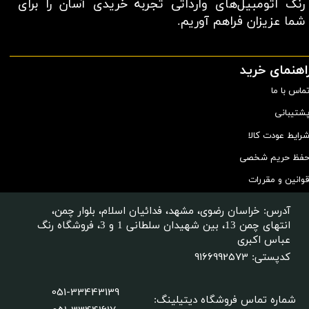
رنگ اتومبیل‌های وارداتی تجربه خریدی آسان را برای
شما عزیزان فراهم آوریم.​​​​​​​
اهنمای خرید
ماس با ما
شتیبانی
رایط عودت کالا
فظ حریم شخصی
وانین و مقررات
آدرس: خراسان رضوی، مشهد، فدائیان اسلام، بلوار چمن،
انتهای چمن 13، بین شهیدان سلطانی 1 و 3، فروشگاه رنگ
عباس اکبری
9166992573
کدپستی:
051-33443139
شماره تماس فروشگاه دیتیلینگ
: