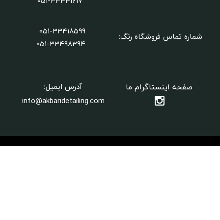
051-33441617
051-33418599
شماره تماس فروشگاه رنگ:
​​​​​​​051-33498394
صفحه اینستاگرام ما
آدرس ایمیل:
info@akbaridetailing.com