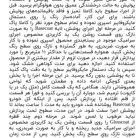
پولیش
به حالت درخشندگی عمیق بدون هولوگرام برسید. قبل
از اجرا، سطوح باید کاملا تمیز و فاقد باقیمانده‌های پولیش
باشند. برای این کار، آماده‌ساز رنگ را روی
دستمال
مایکروفایبر
اسپری نموده و تمام سطوح مورد نظر را کاملا پاک
کنید. در مرحله اول اجرای پوشش، لایه Basecoat را به صورت
نازک روی قسمت روشن یک پد کاربردی مخصوص اجرای
سرامیک موجود در بسته‌بندی محصول اسپری نموده و با کار
به صورت ضربدری، به طور گسترده و نازک روی سطح رنگ
پخش کنید. همواره قسمت‌هایی با حداکثر ½ متر‌مربع را مورد
پردازش قرار دهید، در صورت لزوم از مقدار بیشتری از محصول
استفاده کنید. اجازه دهید برای مدت کوتاهی خشک شود.
سپس با یک دستمال مایکروفایبر سطح را به دقت پاک کنید
تا به پوششی بدون رگه برسید. در این مرحله اجرا را با بخش
بعدی کوچکی ادامه داده و مطمئن شوید که نواحی
همپوشانی دارند. هنگامی که یک قسمت کامل (مثل یک در یا
کاپوت) ترمیم شد، دوباره آن را بررسی کنید و فوراً هر قسمت
از قلم افتاده را پردازش کنید. پس از اینکه کل خودرو
با Basecoat پوشانده شد، خودرو باید به مدت 1 ساعت بماند تا
پوشش اجرا سفت شود. در این مدت، سطوح تحت پردازش
نباید مرطوب یا لمس شوند. در مرحله دوم چند قطره
از Glosscoat را روی قسمت روشن یک پد کاربردی مخصوص
اجرای سرامیک جدید ریخته و با کار به صورت ضربدری، به
صورت نازک روی سطح رنگ پخش کنید. پس از مدت زمان