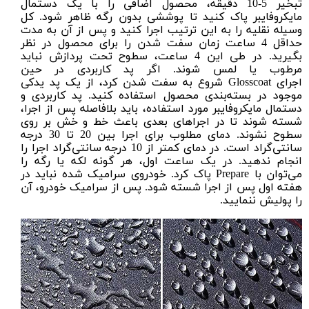
تبخیر 5-10 دقیقه، محصول اضافی را با یک دستمال
مایکروفایبر پاک کنید تا پوششی بدون رگه ظاهر شود. کل
وسیله نقلیه را به این ترتیب اجرا کنید و پس از آن به مدت
حداقل 4 ساعت زمان سفت شدن را برای محصول در نظر
بگیرید. در طی این 4 ساعت، سطوح تحت پردازش نباید
مرطوب یا لمس شوند. اگر پد کاربردی در حین
اجرای Glosscoat شروع به سفت شدن کرد، از یک پد یدکی
موجود در بسته‌بندی محصول استفاده کنید. پد کاربردی و
دستمال مایکروفایبر مورد استفاده، باید بلافاصله پس از اجرا،
شسته شوند تا در اجراهای بعدی باعث خط و خش بر روی
سطوح نشوند. دمای مطلوب برای اجرا بین 20 تا 30 درجه
سانتی‌گراد است. در دمای کمتر از 10 درجه سانتی‌گراد اجرا را
انجام ندهید. در یک ساعت اول، هر گونه لکه یا رگه را
می‌توان با Prepare پاک کرد. خودروی سرامیک شده نباید در
هفته اول پس از اجرا شسته شود. پس از سرامیک خودرو، آن
را پولیش ننمایید.