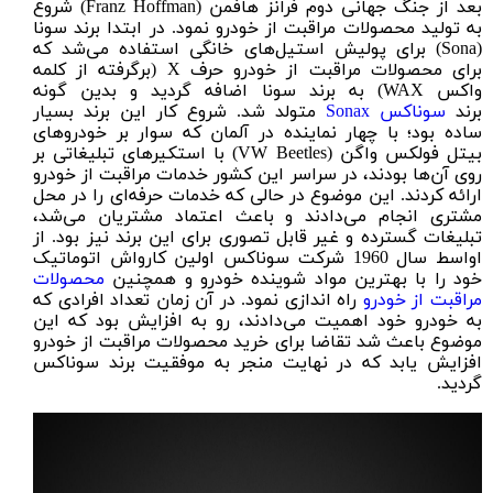
بعد از جنگ جهانی دوم فرانز هافمن (Franz Hoffman) شروع
به تولید محصولات مراقبت از خودرو نمود. در ابتدا برند سونا
(Sona) برای پولیش استیل‌های خانگی استفاده می‌شد که
برای محصولات مراقبت از خودرو حرف X (برگرفته از کلمه
واکس WAX) به برند سونا اضافه گردید و بدین گونه
برند
سوناکس
Sonax
متولد شد. شروع کار این برند بسیار
ساده بود؛ با چهار نماینده در آلمان که سوار بر خودروهای
بیتل فولکس واگن (VW Beetles) با استکیرهای تبلیغاتی بر
روی آن‌ها بودند، در سراسر این کشور خدمات مراقبت از خودرو
ارائه کردند. این موضوع در حالی که خدمات حرفه‌ای را در محل
مشتری انجام می‌دادند و باعث اعتماد مشتریان می‌شد،
تبلیغات گسترده و غیر قابل تصوری برای این برند نیز بود. از
اواسط سال 1960 شرکت سوناکس اولین کارواش اتوماتیک
خود را با بهترین مواد شوینده خودرو و همچنین
محصولات
مراقبت از خودرو
راه اندازی نمود. در آن زمان تعداد افرادی که
به خودرو خود اهمیت می‌دادند، رو به افزایش بود که این
موضوع باعث شد تقاضا برای خرید محصولات مراقبت از خودرو
افزایش یابد که در نهایت منجر به موفقیت برند سوناکس
گردید.