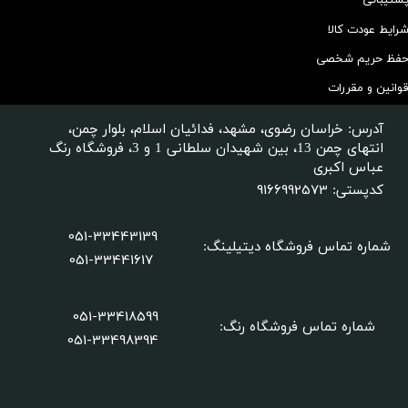
شتیبانی
رایط عودت کالا
فظ حریم شخصی
وانین و مقررات
آدرس: خراسان رضوی، مشهد، فدائیان اسلام، بلوار چمن،
انتهای چمن 13، بین شهیدان سلطانی 1 و 3، فروشگاه رنگ
عباس اکبری
9166992573
کدپستی:
051-33443139
شماره تماس فروشگاه دیتیلینگ
:
051-33441617
051-33418599
شماره تماس فروشگاه رنگ:
​​​​​​​051-33498394