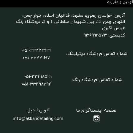
وانین و مقررات
آدرس: خراسان رضوی، مشهد، فدائیان اسلام، بلوار چمن،
انتهای چمن 13، بین شهیدان سلطانی 1 و 3، فروشگاه رنگ
عباس اکبری
9166992573
کدپستی:
051-33443139
شماره تماس فروشگاه دیتیلینگ
:
051-33441617
051-33418599
شماره تماس فروشگاه رنگ:
​​​​​​​051-33498394
صفحه اینستاگرام ما
آدرس ایمیل:
info@akbaridetailing.com