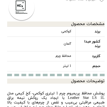
مشخصات محصول
برند
کوکمی
کشور مبدا
آلمان
برند
کاربرد
محافظ چرم
حجم
1 لیتر
توضیحات محصول
پوشش محافظ پریمیوم چرم 1 لیتری کوکمی- کخ کیمی مدل
Leather Star LS 1L با ایجاد یک روکش نیمه براق
طبیعی مراقبتی بی‌عیب و نقص از چرم‌های با کیفیت بالا