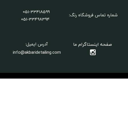
051-33418599
شماره تماس فروشگاه رنگ:
​​​​​​​051-33498394
صفحه اینستاگرام ما
آدرس ایمیل:
info@akbaridetailing.com