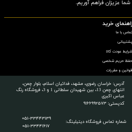
شما عزیزان فراهم آوریم.​​​​​​​
اهنمای خرید
ماس با ما
شتیبانی
رایط عودت کالا
فظ حریم شخصی
وانین و مقررات
آدرس: خراسان رضوی، مشهد، فدائیان اسلام، بلوار چمن،
انتهای چمن 13، بین شهیدان سلطانی 1 و 3، فروشگاه رنگ
عباس اکبری
9166992573
کدپستی:
051-33443139
شماره تماس فروشگاه دیتیلینگ
:
051-33441617