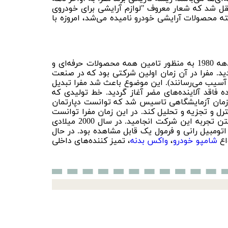
قل شد که شعار معروف "لوازم آرایشی برای خودروی
ته محصولات آرایشی خودرو نامیده می‌شد، امروزه با
محافظت و احترام به محیط زیست تاکنون یکی از مهمترین اصول استراتژیک شرکت مفرا بوده است. این شرکت در دهه 1980 به منظور تامین همه محصولات حرفه‌ای و
دید. مفرا در آن زمان اولین شرکتی بود که در صنعت
ون آسیب می‌رسانند). این موضوع باعث شد مفرا تبدیل
گی سبز" گردد. در دهه 1990 میلادی، تولید مواد شوینده فاقد آلاینده‌های مضر آغاز گردید. خط تولیدی که
آن زمان آزمایشگاهی تاسیس شد که توانست دپارتمان
 و تجزیه و تحلیل کند. در این زمان مفرا توانست
شرکت تویوتا و دوو اتو ایتالیا را به لیست مشتریان خود اضافه نماید که به گسترش شبکه‌های فروش در اروپا و بالا رفتن تجربه این شرکت انجامید. در سال 2000 میلادی
اتومبیل رانی و فرمول یک قابل مشاهده بود. در حال
اع
شامپو خودرو
،
واکس بدنه
، تمیز کننده‌های داخلی