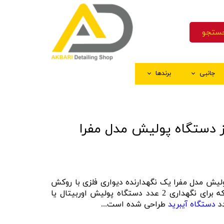
ستجو
جانبی
برندها
ک
و چسب ماسکه
اق کننده سطوح پلاستیکی
نه
ستکش شستشو
ز دستگاه پولیش مدل مفرا
ه
خل کابین
شیشه
ینگ
 رنگ
ولیش مدل مفرا یک نگهدارنده دیواری فلزی با روکش
ال اجرای سرامیک
رای نگهداری 2 عدد
دستگاه پولیش اوربیتال
یا
دستگاه آیبرید
طراحی شده است...