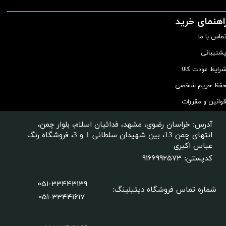
اهنمای خرید
ماس با ما
شتیبانی
رایط عودت کالا
فظ حریم شخصی
وانین و مقررات
آدرس: خراسان رضوی، مشهد، فدائیان اسلام، بلوار چمن،
انتهای چمن 13، بین شهیدان سلطانی 1 و 3، فروشگاه رنگ
عباس اکبری
9166992573
کدپستی:
051-33443139
شماره تماس فروشگاه دیتیلینگ
:
051-33441617