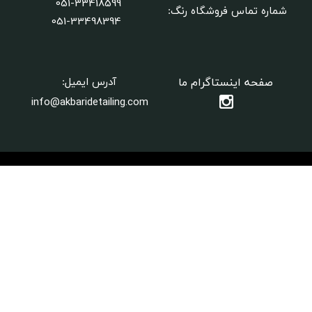
051-33418599
شماره تماس فروشگاه رنگ:
​​​​​​​051-33498394
صفحه اینستاگرام ما
آدرس ایمیل:
info@akbaridetailing.com