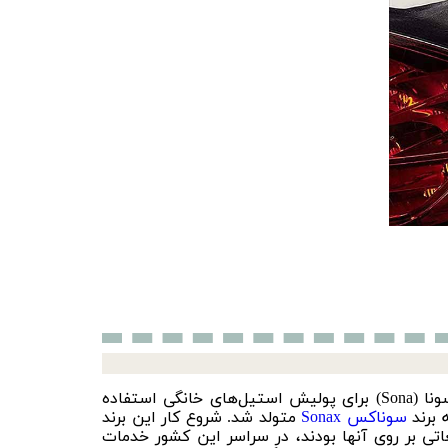
بعد از جنگ جهانی دوم فرانز هافمن (Franz Hoffman) شروع به تولید محصولات مراقبت از خودرو نمود. در ابتدا برند سونا (Sona) برای پولیش استیل‌های خانگی استفاده
سوناکس
Sonax
متولد شد. شروع کار این برند
وار بر خودروهای بیتل فولکس واگن (VW Beetles) با استکیرهای تبلیغاتی بر روی آنها بودند، در سراسر این کشور خدمات