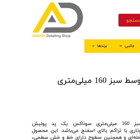
ستجو
جانبی
برندها
ک
و چسب ماسکه
اق کننده سطوح پلاستیکی
نه
ستکش شستشو
اسفنج پولیش متوسط سبز 160 میلی‌متری
ه
خل کابین
شیشه
ینگ
 رنگ
ال اجرای سرامیک
اسفنج پولیش متوسط سبز 160 میلی‌متری سوناکس یک پد پولیش
اری
با تراکم بالای اسفنج می‌باشد. این محصول
له‌ای
و همچنین سطوح دارای خط و خش سطحی،