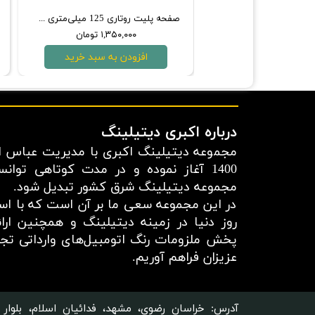
تورنادوگان مخصوص موتور شویی سورین‌ بو مدل Tornado Flexible Tude Cleaning Gun t121
صفحه پلیت روتاری 125 میلی‌متری سورین‌ بو
۸,۲۰۰,۰ تومان
۱,۳۵۰,۰۰۰ تومان
دن به سبد خرید
افزودن به سبد خرید
درباره اکبری دیتیلینگ
مجموعه دیتیلینگ اکبری با مدیریت عباس اک
1400 آغاز نموده و در مدت کوتاهی توان
مجموعه دیتیلینگ شرق کشور تبدیل شود.
در این مجموعه سعی ما بر آن است که با استف
روز دنیا در زمینه دیتیلینگ و همچنین ار
پخش ملزومات رنگ اتومبیل‌های وارداتی تجرب
عزیزان فراهم آوریم.​​​​​​​
آدرس: خراسان رضوی، مشهد، فدائیان اسلام، بلوار 