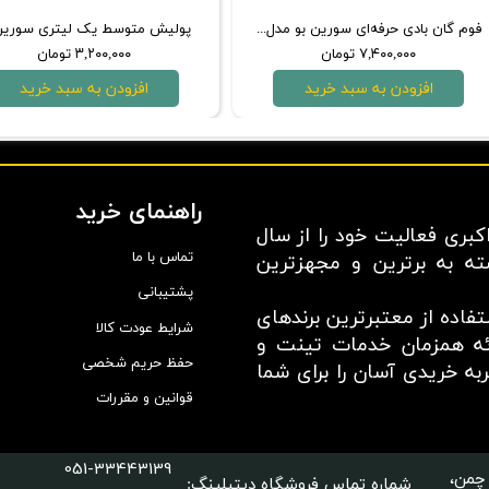
فوم گان بادی حرفه‌ای سورین‌ بو مدل Tornado Foam Gun t119
پولیش متوسط یک لیتری سورین‌
۷,۴۰۰,۰۰۰ تومان
۳,۲۰۰,۰۰۰ تومان
افزودن به سبد خرید
افزودن به سبد خرید
راهنمای خرید
بری فعالیت خود را از سال
تماس با ما
سته به برترین و مجهزترین
پشتیبانی
اده از معتبر‌ترین برند‌های
شرایط عودت کالا
ائه همزمان خدمات تینت و
حفظ حریم شخصی
ه خریدی آسان را برای شما
قوانین و مقررات
051-33443139
چمن،
شماره تماس فروشگاه دیتیلینگ
: