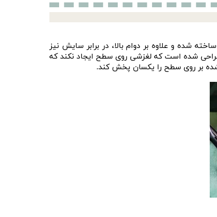
رین بو مدل Surainbow Glass Buffing Pad t779 از پشم با کیفیت ساخته شده و علاوه بر دوام بالا، در برابر سایش نیز
 طراحی شده است که لغزشی روی سطح ایجاد نکند که
شده بر روی سطح را یکسان پخش کند.