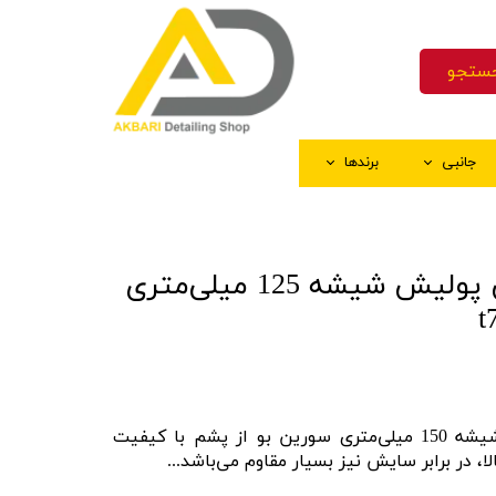
ستجو
جانبی
برندها
ک
و چسب ماسکه
اق کننده سطوح پلاستیکی
نه
ستکش شستشو
پد نمدی مخصوص پولیش شیشه 125 میلی‌متری
ه
خل کابین
شیشه
ینگ
 رنگ
ال اجرای سرامیک
پد نمدی مخصوص پولیش شیشه 150 میلی‌متری سورین‌ بو از پشم با کیفیت
ا، در برابر سایش نیز بسیار مقاوم می‌باشد...