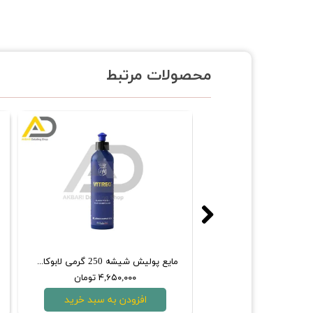
محصولات مرتبط
پد پولیش متوسط اوربيتال 125 میلی‌متری روپس
مایع پولیش شیشه 250 گرمی لابوکاسمتیکا مفرا مدل VITREO
۱,۹۵۰,۰ تومان
۴,۶۵۰,۰۰۰ تومان
دن به سبد خرید
افزودن به سبد خرید