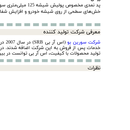
پد نمدی مخصوص پولیش شیشه 125 میلی‌متری سورین بو مدل Surainbow Glass Buffing Pad t779 را می‌توانید با
خش‌های سطحی از روی شیشه خودرو و افزایش شفافی
معرفی شرکت تولید کننده
شرکت سورین‌ بو
(اس 
تولید محصولات با کیفیت، اس آر بی توانست در بین 10 برند برتر محصولات دیتیلینگ خودرو در سال 2010 قرار گ
نظرات