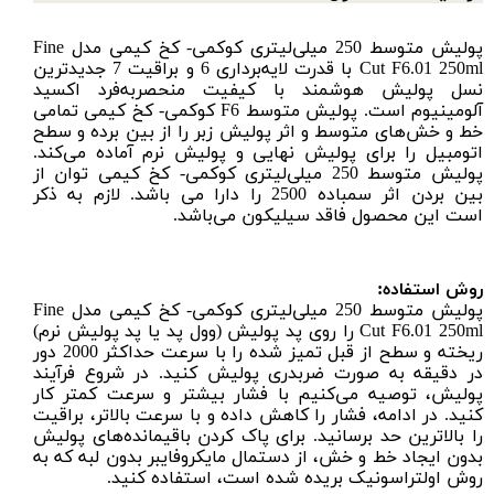
پولیش متوسط 250 میلی‌لیتری کوکمی- کخ کیمی مدل Fine
F6.01
Cut
250ml با قدرت لایه‌برداری 6 و براقیت 7 جدیدترین
نسل پولیش هوشمند با کیفیت منحصر‌به‌فرد اکسید
آلومینیوم است.
پولیش متوسط
F6 کوکمی- کخ کیمی تمامی
خط و خش‌های متوسط و اثر
پولیش زبر
را از بین برده و سطح
اتومبیل را برای پولیش نهایی و
پولیش نرم
آماده می‌کند.
پولیش متوسط 250 میلی‌لیتری کوکمی- کخ کیمی توان از
بین بردن اثر سمباده 2500 را دارا می ‌باشد. لازم به ذکر
است این محصول فاقد سیلیکون می‌باشد.
روش استفاده:
پولیش متوسط 250 میلی‌لیتری کوکمی- کخ کیمی مدل Fine
Cut F6.01 250ml را روی پد پولیش (
وول پد
یا
پد پولیش نرم
)
ریخته و سطح از قبل تمیز شده را با سرعت حداکثر 2000 دور
در دقیقه به صورت ضربدری پولیش کنید. در شروع فرآیند
پولیش، توصیه می‌کنیم با فشار بیشتر و سرعت کمتر کار
کنید. در ادامه، فشار را کاهش داده و با سرعت بالاتر، براقیت
را بالاترین حد برسانید. برای پاک کردن باقیمانده‌های پولیش
بدون ایجاد خط و خش، از
دستمال مایکروفایبر
بدون لبه که به
روش اولتراسونیک بریده شده است، استفاده کنید.