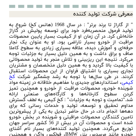
معرفی شرکت تولید کننده
" از گاراژ تا برند برتر" : در سال 1968 (هانس کخ) شروع به
تولید فرمول منحصر‌به‌فرد خود برای توسعه پولیش در گاراژ
خانه‌اش کرد. در آن زمان او از کیفیت بسیار پایین محصولات
مراقبت از خودرو بسیار ناراضی بود. او به عنوان یک نجار
حرفه‌ای و آموزش دیده، علاقه بسیاری زیادی به سطوح کاملا
صاف و براق داشت و به همین دلیل بسیار به جزئیات توجه
می‌کرد. نتیجه این ریزبینی و تلاش منجر به تولید محصولاتی
با کیفیت بالا گردید و به همین دلیل متخصصان و مشتریان
تجاری بسیاری با اشتیاق فراوان از این محصولات استقبال
کردند. در طی سال‌ها با توجه به رشد چشمگیر شرکت
کخ
کیمی
، استانداردهای جدیدی با مفاهیم خلاقانه در زمینه مواد
شوینده خودرو، محصولات مراقبت از خودرو و همچنین تمیز
کردن سطوح کارخانه‌ها و کارگاه‌های صنعتی ارائه
شد."تمامیت و توجه به جزئیات" : کخ کیمی به لطف گسترش
مداوم تحقیق و توسعه، تولید و خدمات رسانی که برای
دهه‌ها انجام داد، در حال حاضر تبدیل به یکی از پیشرو‌ترین
تامین کنندگان محصولات مراقبتی و شوینده در بخش خودرو
شده است و محصولات آن در بیش از 56 کشور سراسر جهان
توزیع می‌گردد. همچنین تولید کننده‌های بسیار نام آشنای
خودرو مانند مرسدس بنز، BMW، فولکس واگن و همچنین