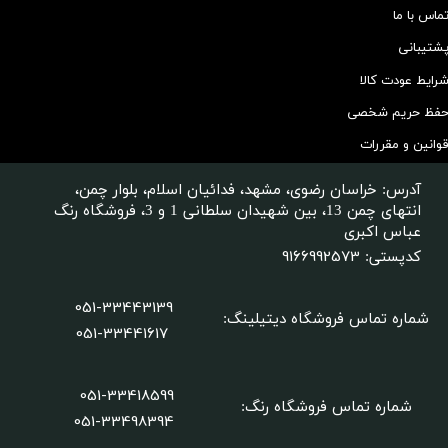
ماس با ما
شتیبانی
رایط عودت کالا
فظ حریم شخصی
وانین و مقررات
آدرس: خراسان رضوی، مشهد، فدائیان اسلام، بلوار چمن،
انتهای چمن 13، بین شهیدان سلطانی 1 و 3، فروشگاه رنگ
عباس اکبری
9166992573
کدپستی:
051-33443139
شماره تماس فروشگاه دیتیلینگ
:
051-33441617
051-33418599
شماره تماس فروشگاه رنگ:
​​​​​​​051-33498394